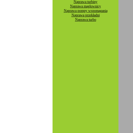
Naprawa turbiny
Naprawa maglownicy
Naprawa pompy wspomagania
Naprawa przekładni
Naprawa turbo