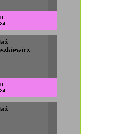
11
-84
taż
szkiewicz
11
-84
taż