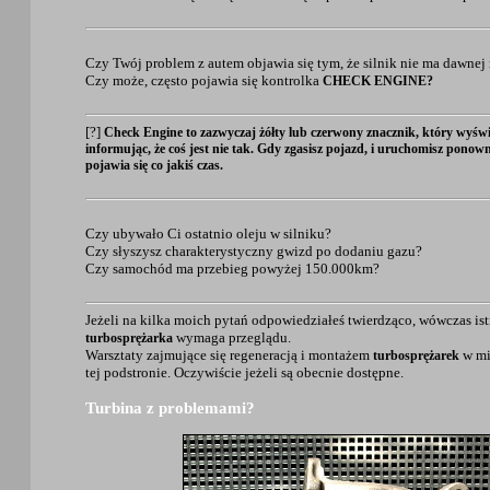
Czy Twój problem z autem objawia się tym, że silnik nie ma dawne
Czy może, często pojawia się kontrolka
CHECK ENGINE?
[?]
Check Engine to zazwyczaj żółty lub czerwony znacznik, który wyświe
informując, że coś jest nie tak. Gdy zgasisz pojazd, i uruchomisz ponowni
pojawia się co jakiś czas.
Czy ubywało Ci ostatnio oleju w silniku?
Czy słyszysz charakterystyczny gwizd po dodaniu gazu?
Czy samochód ma przebieg powyżej 150.000km?
Jeżeli na kilka moich pytań odpowiedziałeś twierdząco, wówczas istn
wymaga przeglądu.
turbosprężarka
Warsztaty zajmujące się regeneracją i montażem
w mi
turbosprężarek
tej podstronie. Oczywiście jeżeli są obecnie dostępne.
Turbina z problemami?