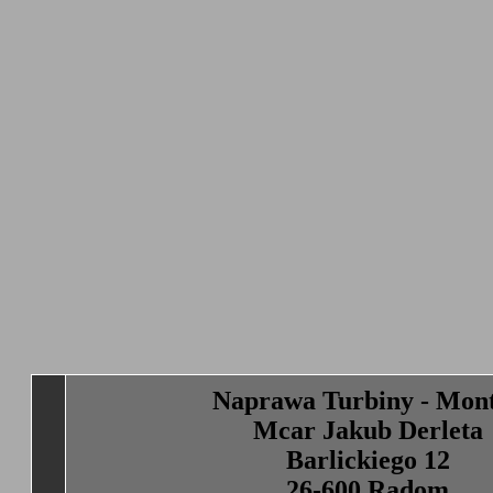
Naprawa Turbiny - Mon
Mcar Jakub Derleta
Barlickiego 12
26-600 Radom