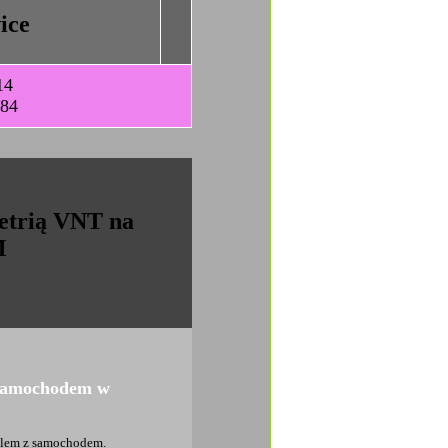
ice
14
-84
etrią VNT na
M
z samochodem w
oblem z samochodem.