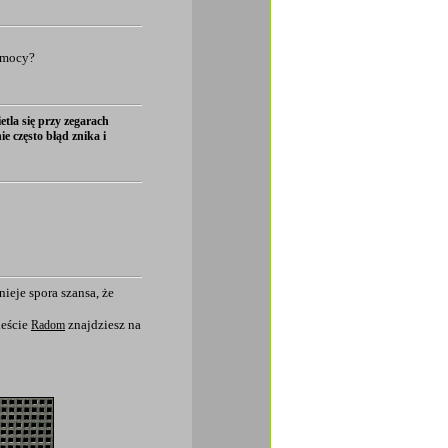
j mocy?
tla się przy zegarach
e często błąd znika i
ieje spora szansa, że
eście
znajdziesz na
Radom