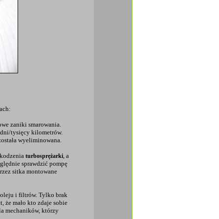
ach:
dowe zaniki smarowania.
/dni/tysięcy kilometrów.
 została wyeliminowana.
zkodzenia
, a
turbosprężarki
ględnie sprawdzić pompę
przez sitka montowane
leju i filtrów. Tylko brak
kt, że mało kto zdaje sobie
 dla mechaników, którzy