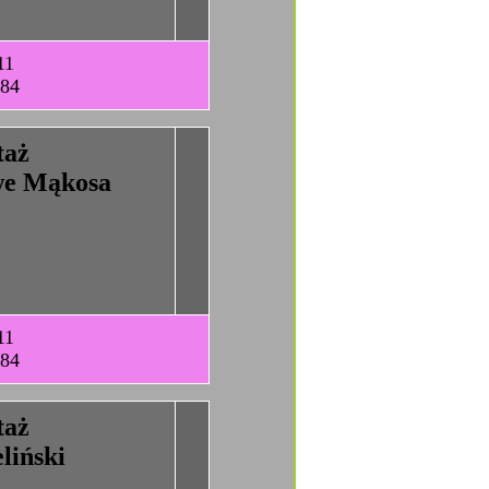
11
-84
taż
we Mąkosa
11
-84
taż
liński