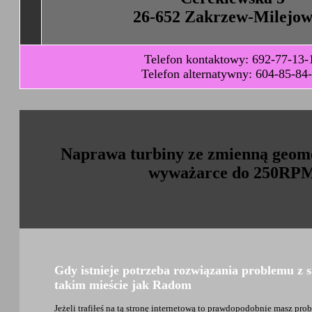
26-652 Zakrzew-Milejow
Telefon kontaktowy: 692-77-13-
Telefon alternatywny: 604-85-84
Naprawa turbiny ze zmienną geom
wyważarce do 250RP
Gdy istnieje potrzeba rozwiązania problemu 
takim mieście jak Radom
Jeżeli trafiłeś na tą stronę internetową to prawdopodobnie masz pr