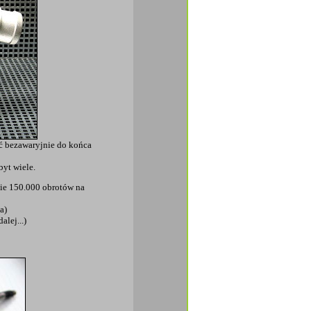
ć bezawaryjnie do końca
byt wiele.
nie 150.000 obrotów na
a)
alej...)