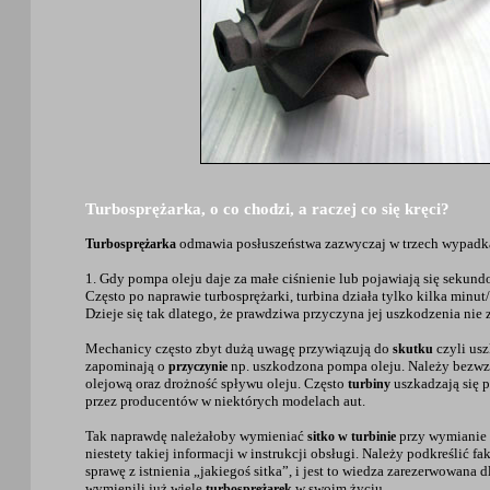
Turbosprężarka, o co chodzi, a raczej co się kręci?
odmawia posłuszeństwa zazwyczaj w trzech wypadk
Turbosprężarka
1. Gdy pompa oleju daje za małe ciśnienie lub pojawiają się sekun
Często po naprawie turbosprężarki, turbina działa tylko kilka minut
Dzieje się tak dlatego, że prawdziwa przyczyna jej uszkodzenia nie
Mechanicy często zbyt dużą uwagę przywiązują do
czyli us
skutku
zapominają o
np. uszkodzona pompa oleju. Należy bezwz
przyczynie
olejową oraz drożność spływu oleju. Często
uszkadzają się 
turbiny
przez producentów w niektórych modelach aut.
Tak naprawdę należałoby wymieniać
przy wymianie o
sitko w turbinie
niestety takiej informacji w instrukcji obsługi. Należy podkreślić fa
sprawę z istnienia „jakiegoś sitka”, i jest to wiedza zarezerwowana
wymienili już wiele
w swoim życiu.
turbosprężarek