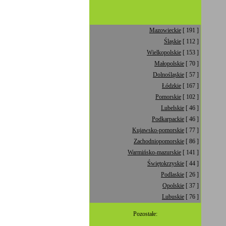
Mazowieckie
[ 191 ]
Śląskie
[ 112 ]
Wielkopolskie
[ 153 ]
Małopolskie
[ 70 ]
Dolnośląskie
[ 57 ]
Łódzkie
[ 167 ]
Pomorskie
[ 102 ]
Lubelskie
[ 46 ]
Podkarpackie
[ 46 ]
Kujawsko-pomorskie
[ 77 ]
Zachodniopomorskie
[ 86 ]
Warmińsko-mazurskie
[ 141 ]
Świętokrzyskie
[ 44 ]
Podlaskie
[ 26 ]
Opolskie
[ 37 ]
Lubuskie
[ 76 ]
Pozostałe: